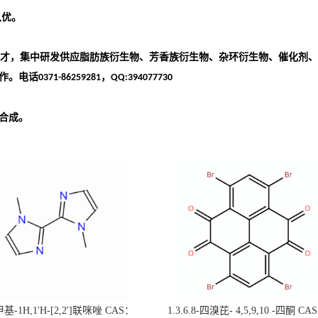
从优。
才，集中研发供应脂肪族衍生物、芳香族衍生物、杂环衍生物、催化剂、
作。电话
，
0371-86259281
QQ:394077730
合成。
甲基-1H,1'H-[2,2']联咪唑 CAS：
1.3.6.8-四溴芘- 4,5,9,10 -四酮 C