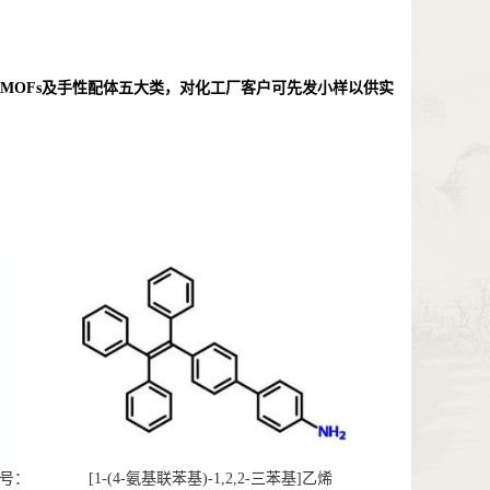
MOFs
及手性配体五大类，对化工厂客户可先发小样以供实
AS号：
[1-(4-氨基联苯基)-1,2,2-三苯基]乙烯