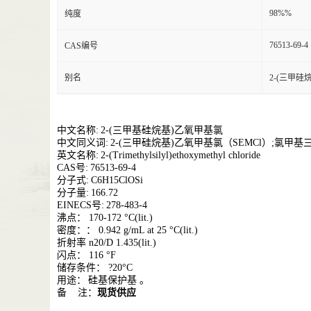
98%%
纯度
76513-69-4
CAS编号
别名
2-(三甲硅
中文名称
:
2-(三甲基硅烷基)乙氧甲基氯
中文同义词
:
2-(三甲硅烷基)乙氧甲基氯（SEMCl）;氯甲基
英文名称
:
2-(Trimethylsilyl)ethoxymethyl chloride
CAS号:
76513-69-4
分子式
:
C6H15ClOSi
分子量
:
166.72
EINECS号:
278-483-4
沸点：
170-172 °C(lit.)
密度：：
0.942 g/mL at 25 °C(lit.)
折射率
n20/D 1.435(lit.)
闪点：
116 °F
储存条件：
?20°C
用途：
硅基保护基
。
备
注：
现货供应