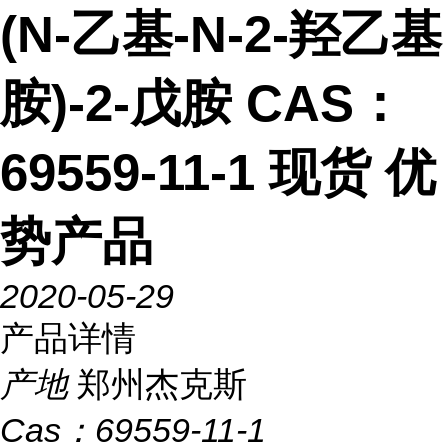
(N-乙基-N-2-羟乙基
胺)-2-戊胺 CAS：
69559-11-1 现货 优
势产品
2020-05-29
产品详情
产地
郑州杰克斯
Cas：
69559-11-1