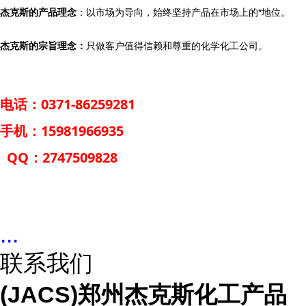
杰克斯的产品理念
：以市场为导向，始终坚持产品在市场上的*地位。
杰克斯的宗旨理念：
只做客户值得信赖和尊重的化学化工公司。
电话：0371-86259281
手机：15981966935
QQ：2747509828
...
联系我们
(JACS)郑州杰克斯化工产品