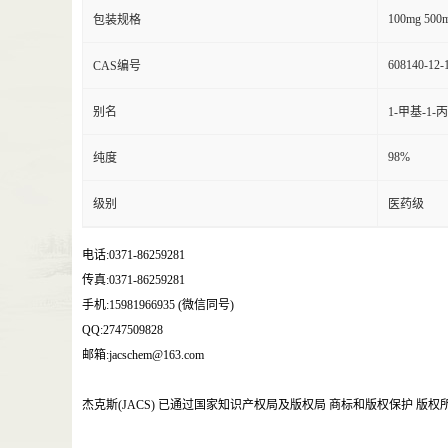
100mg 500m
包装规格
608140-12-
CAS编号
别名
1-甲基-
98%
纯度
级别
医药级
电话:0371-86259281
传真:0371-86259281
手机:15981966935 (微信同号)
QQ:2747509828
邮箱:jacschem@163.com
杰克斯(JACS) 已通过国家知识产权局及版权局 商标和版权保护 版权