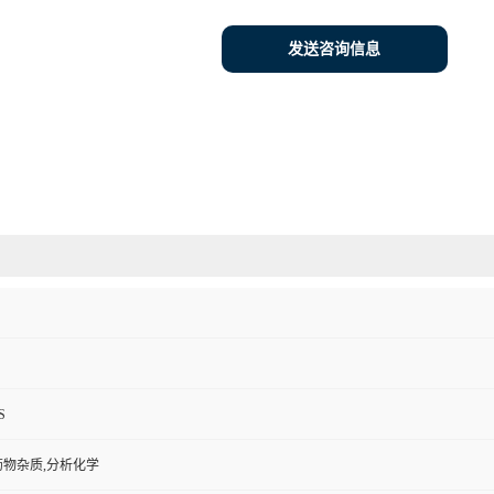
发送咨询信息
S
药物杂质,分析化学