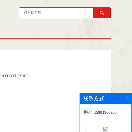
SULFONYL)IMIDE
联系方式
手机：
15981966935