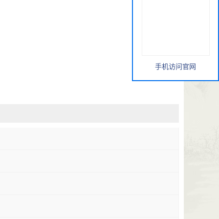
手机访问官网