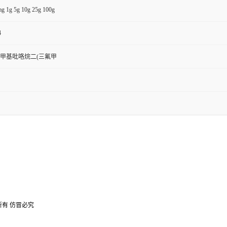
g 1g 5g 10g 25g 100g
4
1-甲基吡咯烷二(三氟甲
所有 仿冒必究