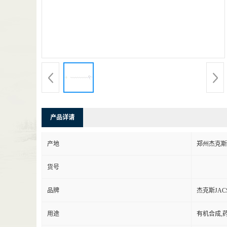
产品详请
产地
郑州杰克斯
货号
品牌
杰克斯JAC
用途
有机合成,