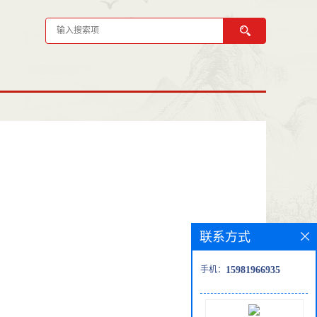
联系方式
手机：
15981966935