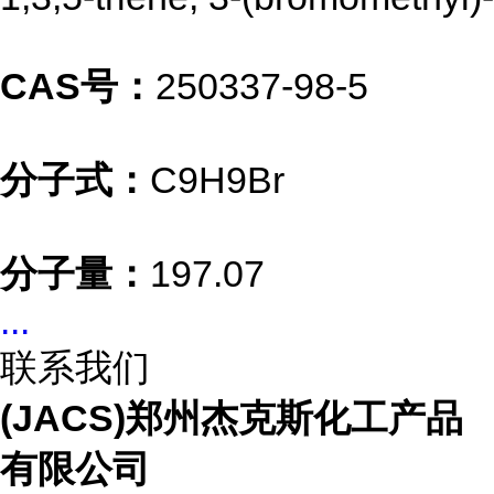
CAS号：
250337-98-5
分子式：
C9H9Br
分子量：
197.07
...
联系我们
(JACS)郑州杰克斯化工产品
有限公司