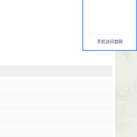
手机访问官网