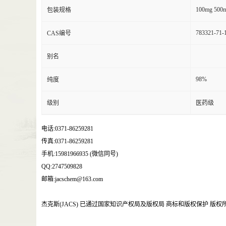
100mg 500m
包装规格
783321-71-
CAS编号
别名
98%
纯度
级别
医药级
电话:0371-86259281
传真:0371-86259281
手机:15981966935 (微信同号)
QQ:2747509828
邮箱:jacschem@163.com
杰克斯(JACS) 已通过国家知识产权局及版权局 商标和版权保护 版权