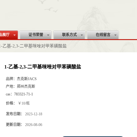
品展厅
证书荣誉
联系方式
在线留言
1-乙基-2,3-二甲基咪唑对甲苯磺酸盐
1-乙基-2,3-二甲基咪唑对甲苯磺酸盐
品牌：
杰克斯JACS
产地：
郑州杰克斯
cas：
783321-71-1
价格：
￥10/瓶
发布日期：
2023-12-18
更新日期：
2026-08-06