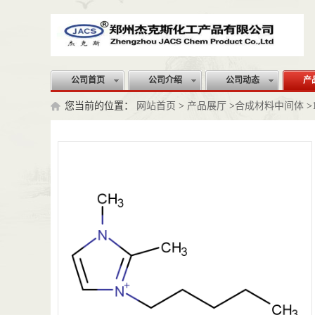
公司首页
公司介绍
公司动态
产
您当前的位置：
网站首页
>
产品展厅
>
合成材料中间体
>