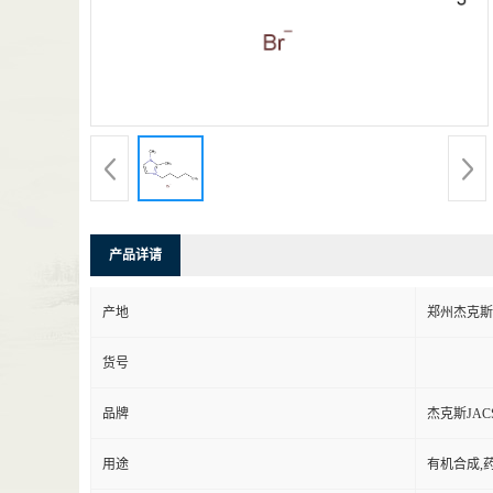
产品详请
产地
郑州杰克斯
货号
品牌
杰克斯JAC
用途
有机合成,