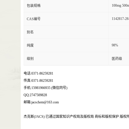
100mg 500m
包装规格
1142817-28
CAS编号
别名
98%
纯度
级别
医药级
电话:0371-86259281
传真:0371-86259281
手机:15981966935 (微信同号)
QQ:2747509828
邮箱:jacschem@163.com
杰克斯(JACS) 已通过国家知识产权局及版权局 商标和版权保护 版权