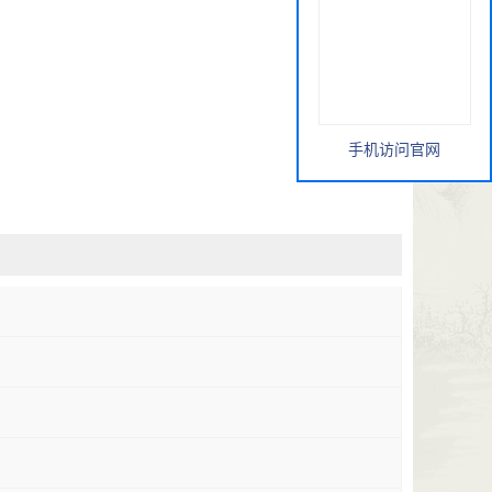
手机访问官网