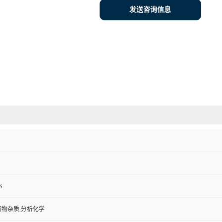
发送咨询信息
S
药物杂质,分析化学