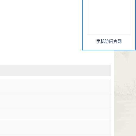
手机访问官网