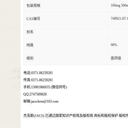
100mg 500m
包装规格
749921-07-
CAS编号
别名
98%
纯度
级别
医药级
电话:0371-86259281
传真:0371-86259281
手机:15981966935 (微信同号)
QQ:2747509828
邮箱:jacschem@163.com
杰克斯(JACS) 已通过国家知识产权局及版权局 商标和版权保护 版权