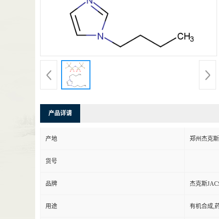
产品详请
产地
郑州杰克斯
货号
品牌
杰克斯JAC
用途
有机合成,