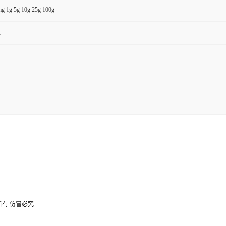
g 1g 5g 10g 25g 100g
1
所有 仿冒必究