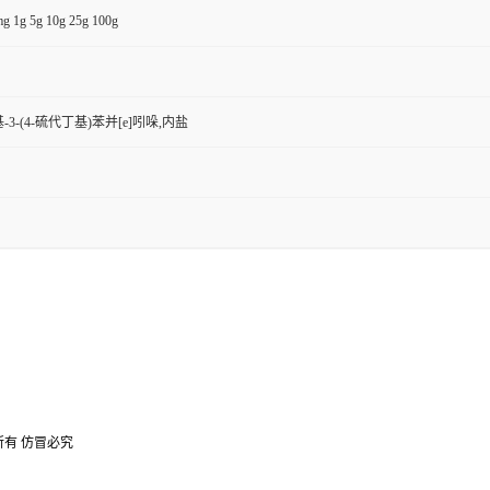
g 1g 5g 10g 25g 100g
甲基-3-(4-硫代丁基)苯并[e]吲哚,内盐
所有 仿冒必究