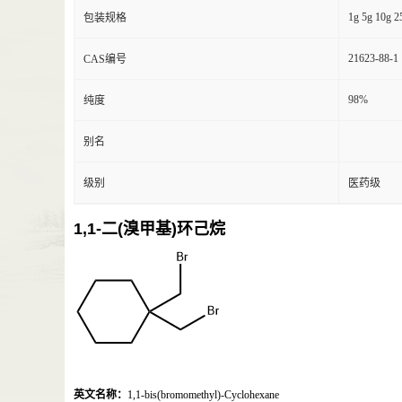
1g 5g 10g 2
包装规格
21623-88-1
CAS编号
98%
纯度
别名
级别
医药级
1,1-二(溴甲基)环己烷
英文名称：
1,1-bis(bromomethyl)-Cyclohexane