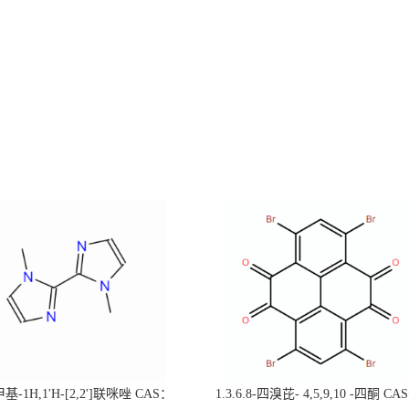
甲基-1H,1'H-[2,2']联咪唑 CAS：
1.3.6.8-四溴芘- 4,5,9,10 -四酮 C