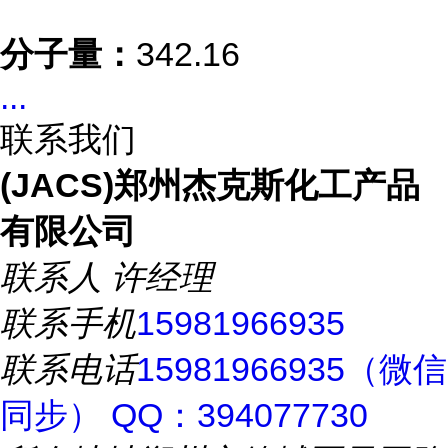
分子量：
342.16
...
联系我们
(JACS)郑州杰克斯化工产品
有限公司
联系人
许经理
联系手机
15981966935
联系电话
15981966935（微信
同步） QQ：394077730