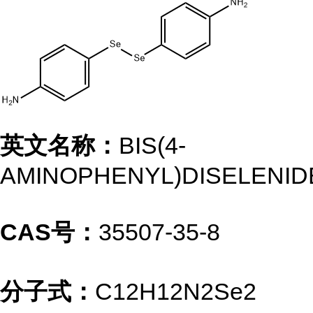
英文名称：
BIS(4-
AMINOPHENYL)DISELENID
CAS号：
35507-35-8
分子式：
C12H12N2Se2