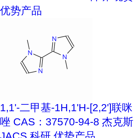
优势产品
1,1'-二甲基-1H,1'H-[2,2']联咪
唑 CAS：37570-94-8 杰克斯
JACS 科研 优势产品