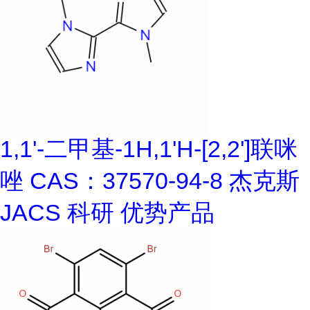
1,1'-二甲基-1H,1'H-[2,2']联咪
唑 CAS：37570-94-8 杰克斯
JACS 科研 优势产品