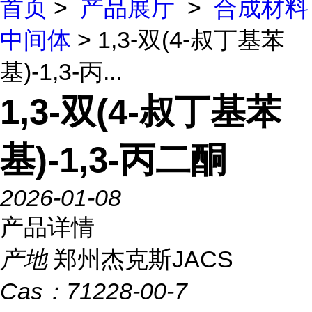
首页
>
产品展厅
>
合成材料
中间体
> 1,3-双(4-叔丁基苯
基)-1,3-丙...
1,3-双(4-叔丁基苯
基)-1,3-丙二酮
2026-01-08
产品详情
产地
郑州杰克斯JACS
Cas：
71228-00-7