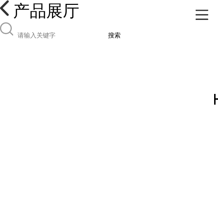
产品展厅
搜索