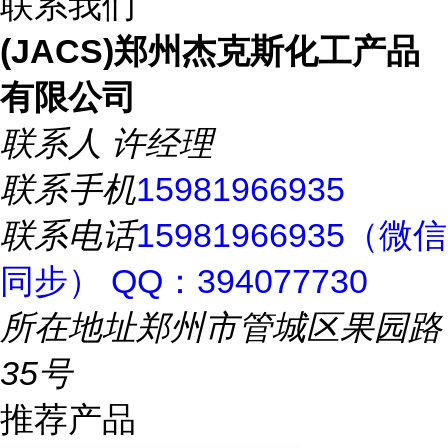
联系我们
(JACS)郑州杰克斯化工产品
有限公司
联系人
许经理
联系手机
15981966935
联系电话
15981966935（微信
同步） QQ：394077730
所在地址
郑州市管城区果园路
35号
推荐产品