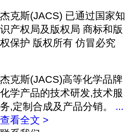
杰克斯(JACS) 已通过国家知
识产权局及版权局 商标和版
权保护 版权所有 仿冒必究
杰克斯(JACS)高等化学品牌
化学产品的技术研发,技术服
务,定制合成及产品分销。
...
查看全文 >