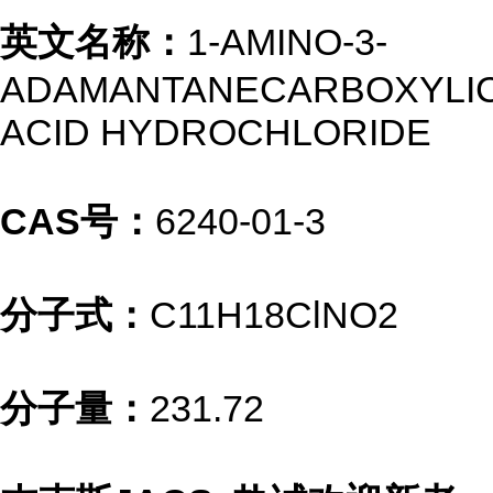
英文名称：
1-AMINO-3-
ADAMANTANECARBOXYLI
ACID HYDROCHLORIDE
CAS号：
6240-01-3
分子式：
C11H18ClNO2
分子量：
231.72