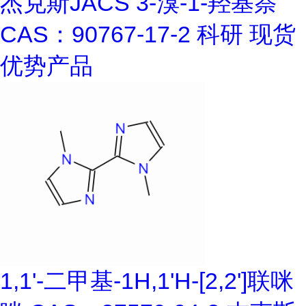
杰克斯JACS 3-溴-1-羟基萘
CAS：90767-17-2 科研 现货
优势产品
1,1'-二甲基-1H,1'H-[2,2']联咪