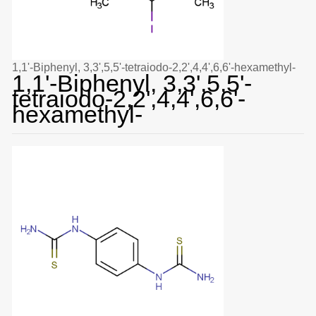
1,1'-Biphenyl, 3,3',5,5'-tetraiodo-2,2',4,4',6,6'-hexamethyl-
1,1'-Biphenyl, 3,3',5,5'-
tetraiodo-2,2',4,4',6,6'-
hexamethyl-