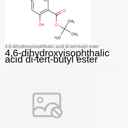
4,6-dihydroxyisophthalic acid di-tert-butyl ester
4,6-dihydroxyisophthalic
acid di-tert-butyl ester