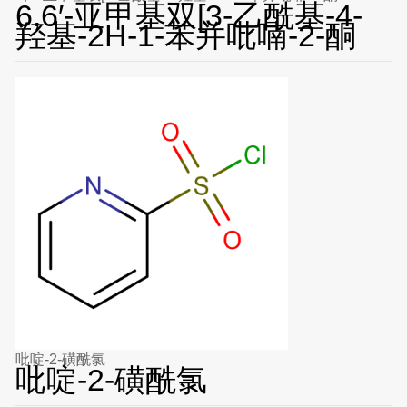
6,6′-亚甲基双[3-乙酰基-4-
羟基-2H-1-苯并吡喃-2-酮
吡啶-2-磺酰氯
吡啶-2-磺酰氯